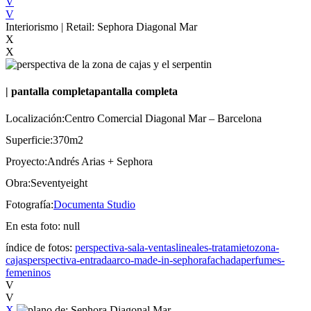
V
V
Interiorismo | Retail: Sephora Diagonal Mar
X
X
|
pantalla completa
pantalla completa
Localización:
Centro Comercial Diagonal Mar – Barcelona
Superficie:
370m2
Proyecto:
Andrés Arias + Sephora
Obra:
Seventyeight
Fotografía:
Documenta Studio
En esta foto:
null
índice de fotos:
perspectiva-sala-ventas
lineales-tratamieto
zona-
cajas
perspectiva-entrada
arco-made-in-sephora
fachada
perfumes-
femeninos
V
V
X